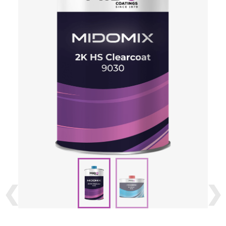
❮
❮
❯
❯