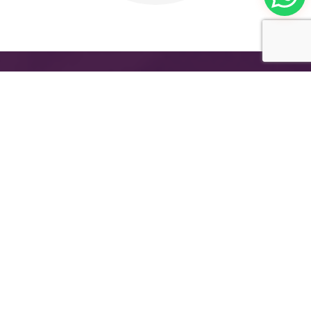
Le Groupe international pour les Revêtements
modernes (MIDO COATINGS ®); une
entreprise égyptienne pionnière dans le
domaine des peintures/ Peintures
polyvalentes, ainsi que le développement, la
production et la distribution de peintures
hautement efficaces pour de nombreux
secteurs et industries, y compris les peintures
automobiles, les décoratives peintures et bois