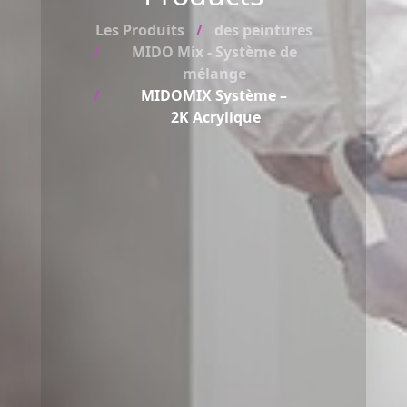
Les Produits
des peintures
MIDO Mix - Système de
mélange
MIDOMIX Système –
2K Acrylique