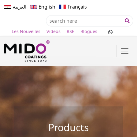
العربية
English
Français
Les Nouvelles
Videos
RSE
Blogues
Products