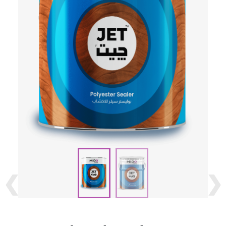
❮
❮
❯
❯