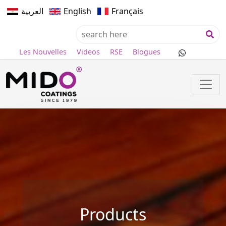
العربية
English
Français
Les Nouvelles
Videos
RSE
Blogues
Products