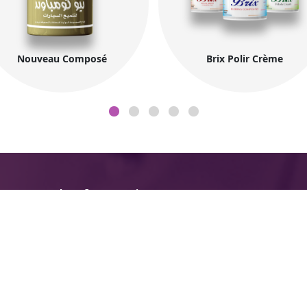
Nouveau Composé
Brix Polir Crème
l'Information sur
Co
l'entreprise
Des
N
Les Produits
ind
Profil de MIDO COATINGS
®);
Bur
le
l’Exportation
7