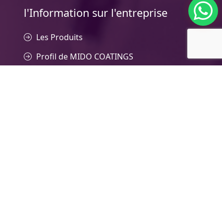
l'Information sur l'entreprise
Les Produits
Profil de MIDO COATINGS
l’Exportation
Newsletter
Le Soutien technique
Contactez-nous
Des usines:
Nouvelle ville de Borg El-Arab, 2e & 4è zone
industrielle Alex., Égypte.
Bureau de marketing et de vente:
7 Bâtiments El Obour, rue Salah Salem,