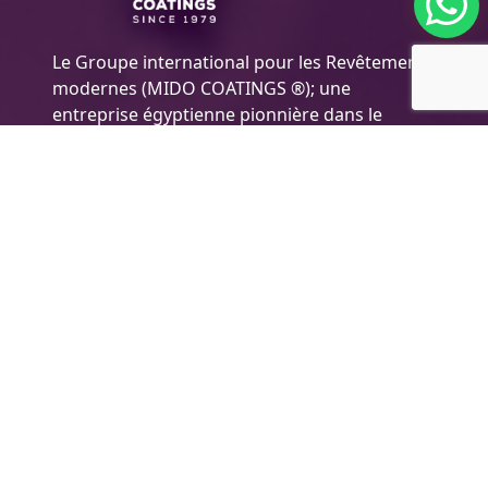
Le Groupe international pour les Revêtements
modernes (MIDO COATINGS ®); une
entreprise égyptienne pionnière dans le
domaine des peintures/ Peintures
polyvalentes, ainsi que le développement, la
production et la distribution de peintures
hautement efficaces pour de nombreux
secteurs et industries, y compris les peintures
automobiles, les décoratives peintures et bois
et ainsi de suite. l'Entreprise applique les
normes de qualité maximales pour mieux
répondre aux besoins des clients et atteindre
les objectifs de l'entreprise.
l'Information sur l'entreprise
Les Produits