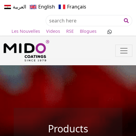
العربية
English
Français
Les Nouvelles
Videos
RSE
Blogues
Products