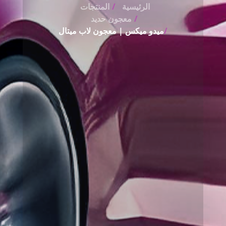
الرئيسية
المنتجات
معجون حديد
ميدو ميكس | معجون لاب ميتال