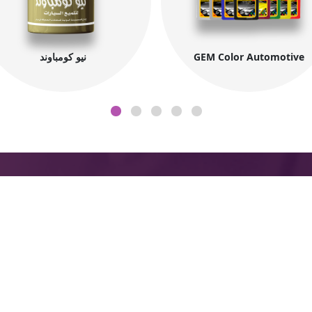
GEM Color Automotive
نيو كومباوند
من نحن
توا
عن الشركة
المص
مدي
المنتجات
كة
و ال
التصدير
مكتب
 في
7