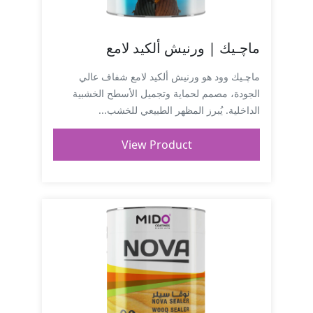
ماچـيك | ورنيش ألكيد لامع
ماچـيك وود هو ورنيش ألكيد لامع شفاف عالي
الجودة، مصمم لحماية وتجميل الأسطح الخشبية
الداخلية. يُبرز المظهر الطبيعي للخشب...
View Product