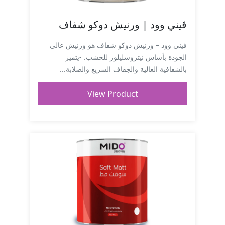
ڤيني وود | ورنيش دوكو شفاف
فينى وود – ورنيش دوكو شفاف هو ورنيش عالي
الجودة بأساس نيتروسليلوز للخشب. -يتميز
بالشفافية العالية والجفاف السريع والصلابة...
View Product