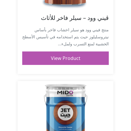
ڤيني وود – سيلر فاخر للأثاث
منتج فيني وود هو سيلر اخشاب فاخر بأساس
نيتروسليلوز حيث يتم استخدامه في تأسيس الأسطح
الخشبية لمنع التسرب ولملء...
View Product