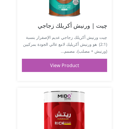
چيت | ورنيش أكريلك زجاجي
چيت ورنيش أكريلك زجاجي عديم الإصفرار بنسبة
(2:1) هو ورنيش أكريليك لامع عالي الجودة بمركبين
(ورنيش + مصلب)، مصمم...
View Product